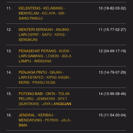
11.
KELENTENG - KELABANG -
10 (18-82-03-32)
MENYELAM - KELAPA - BIR -
SANG PAMUJI
12.
MENTERI SERAKAH - ANJING -
11 (15-77-02-27)
LARI CEPAT - SAPU - KIPAS -
SENGKUNI
13.
PENASEHAT PERANG - KUDA -
12 (04-69-17-19)
LARI GAWANG - LEMON - BOLA
LAMPU - WIBISANA
14.
PENJAGA PINTU - GAJAH -
13 (14-79-07-29)
LARI ESTAFED - KIPAS ANGIN -
KERIS - PRABU KESA
15.
POTONG BABI - ONTA - TOLAK
14 (13-96-08-46)
PELURU - JEMBATAN - SPET
(SUNTIKAN) - JAYA LANGSUAN
16.
JENDRAL - KERBAU -
15 (11-54-00-04)
MENDAYUNG - PEPAYA - JALA -
BIMA