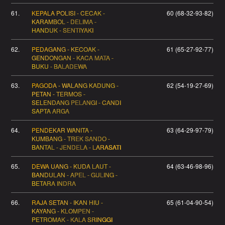
61.
KEPALA POLISI - CECAK -
60 (68-32-93-82)
KARAMBOL - DELIMA -
HANDUK - SENTIYAKI
62.
PEDAGANG - KECOAK -
61 (65-27-92-77)
GENDONGAN - KACA MATA -
BUKU - BALADEWA
63.
PAGODA - WALANG KADUNG -
62 (54-19-27-69)
PETAN - TERMOS -
SELENDANG PELANGI - CANDI
SAPTA ARGA
64.
PENDEKAR WANITA -
63 (64-29-97-79)
KUMBANG - TREK SANDO -
BANTAL - JENDELA - LARASATI
65.
DEWA UANG - KUDA LAUT -
64 (63-46-98-96)
BANDULAN - APEL - GULING -
BETARA INDRA
66.
RAJA SETAN - IKAN HIU -
65 (61-04-90-54)
KAYANG - KLOMPEN -
PETROMAK - KALA SRINGGI