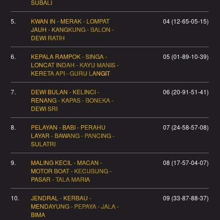
SUBALI
5.
KWAN IN - MERAK - LOMPAT
04 (12-65-05-15)
JAUH - KANGKUNG - BALON -
DEWI RATIH
6.
KEPALA RAMPOK - SINGA -
05 (01-89-10-39)
LONCAT INDAH - KAYU MANIS -
KERETA API - GURU LANGIT
7.
DEWI BULAN - KELINCI -
06 (20-91-51-41)
RENANG - KAPAS - BONEKA -
DEWI SRI
8.
PELAYAN - BABI - PERAHU
07 (24-58-57-08)
LAYAR - BAWANG - PANCING -
SULATRI
9.
MALING KECIL - MACAN -
08 (17-57-04-07)
MOTOR BOAT - KECUBUNG -
PASAR - TALA MARIA
10.
JENDRAL - KERBAU -
09 (33-87-88-37)
MENDAYUNG - PEPAYA - JALA -
BIMA