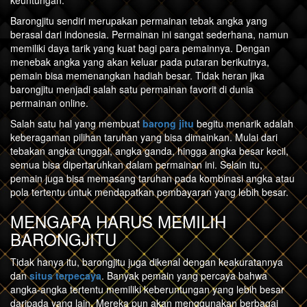
keuntungan.
Barongjitu sendiri merupakan permainan tebak angka yang
berasal dari indonesia. Permainan ini sangat sederhana, namun
memiliki daya tarik yang kuat bagi para pemainnya. Dengan
menebak angka yang akan keluar pada putaran berikutnya,
pemain bisa memenangkan hadiah besar. Tidak heran jika
barongjitu menjadi salah satu permainan favorit di dunia
permainan online.
Salah satu hal yang membuat
barong jitu
begitu menarik adalah
keberagaman pilihan taruhan yang bisa dimainkan. Mulai dari
tebakan angka tunggal, angka ganda, hingga angka besar kecil,
semua bisa dipertaruhkan dalam permainan ini. Selain itu,
pemain juga bisa memasang taruhan pada kombinasi angka atau
pola tertentu untuk mendapatkan pembayaran yang lebih besar.
MENGAPA HARUS MEMILIH
BARONGJITU
Tidak hanya itu, barongjitu juga dikenal dengan keakuratannya
dan
situs terpecaya
. Banyak pemain yang percaya bahwa
angka-angka tertentu memiliki keberuntungan yang lebih besar
daripada yang lain. Mereka pun akan menggunakan berbagai