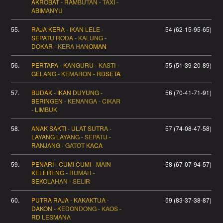
AKROBAT - RAMBUTAN - TAXI -
ABIMANYU
55.
RAJA KERA - IKAN LELE -
54 (62-15-95-65)
SEPATU RODA - KALUNG -
DOKAR - KERA HANOMAN
56.
PERTAPA - KANGURU - KASTI -
55 (51-39-20-89)
GELANG - KEMARON - RDSETA
57.
BUDAK - IKAN DUYUNG -
56 (70-41-71-91)
BERINGEN - KENANGA - CIKAR
- LIMBUK
58.
ANAK SAKTI - ULAT SUTRA -
57 (74-08-47-58)
LAYANG LAYANG - SEPATU -
RANJANG - GATOT KACA
59.
PENARI - CUMI CUMI - MAIN
58 (67-07-94-57)
KELERENG - RUMAH -
SEKOLAHAN - SELIR
60.
PUTRA RAJA - KAKAKTUA -
59 (83-37-38-87)
DAKON - KEDONDONG - KAOS -
RD LESMANA