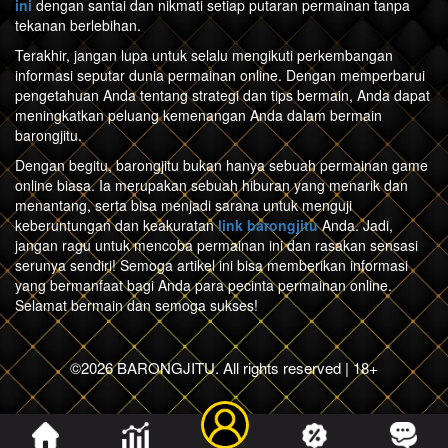
ini
dengan santai dan nikmati setiap putaran permainan tanpa
tekanan berlebihan.
Terakhir, jangan lupa untuk selalu mengikuti perkembangan
informasi seputar dunia permainan online. Dengan memperbarui
pengetahuan Anda tentang strategi dan tips bermain, Anda dapat
meningkatkan peluang kemenangan Anda dalam bermain
barongjitu.
Dengan begitu, barongjitu bukan hanya sebuah permainan game
online biasa. Ia merupakan sebuah hiburan yang menarik dan
menantang, serta bisa menjadi sarana untuk menguji
keberuntungan dan keakuratan
link barongjitu
Anda. Jadi,
jangan ragu untuk mencoba permainan ini dan rasakan sensasi
serunya sendiri! Semoga artikel ini bisa memberikan informasi
yang bermanfaat bagi Anda para pecinta permainan online.
Selamat bermain dan semoga sukses!
©2026 BARONGJITU. All rights reserved | 18+