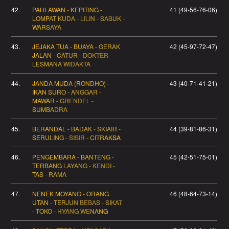
42.
PAHLAWAN - KEPITING -
41 (49-56-76-06)
LOMPAT KUDA - LILIN - SABUK -
WARSAYA
43.
JEJAKA TUA - BUAYA - GERAK
42 (45-97-72-47)
JALAN - CATUR - DOKTER -
LESMANA WIDAKTA
44.
JANDA MUDA (RONDHO) -
43 (40-71-41-21)
IKAN SURO - ANGGAR -
MAWAR - GRENDEL -
SUMBADRA
45.
BERANDAL - BADAK - SKIAIR -
44 (39-81-86-31)
SERULING - SISIR - CITRAKSA
46.
PENGEMBARA - BANTENG -
45 (42-51-75-01)
TERBANG LAYANG - KENDI -
TAS - RAMA
47.
NENEK MOYANG - ORANG
46 (48-64-73-14)
UTAN - TERJUN BEBAS - SIKAT
- TOKO - HYANG WENANG