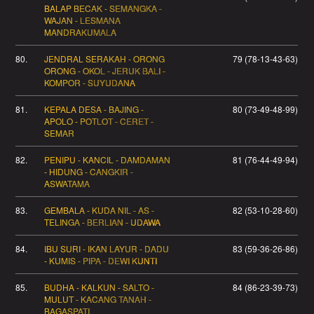
BALAP BECAK - SEMANGKA -
WAJAN - LESMANA
MANDRAKUMALA
80.
JENDRAL SERAKAH - ORONG
79 (78-13-43-63)
ORONG - OKOL - JERUK BALI -
KOMPOR - SUYUDANA
81.
KEPALA DESA - BAJING -
80 (73-49-48-99)
APOLO - POTLOT - CERET -
SEMAR
82.
PENIPU - KANCIL - DAMDAMAN
81 (76-44-49-94)
- HIDUNG - CANGKIR -
ASWATAMA
83.
GEMBALA - KUDA NIL - AS -
82 (53-10-28-60)
TELINGA - BERLIAN - UDAWA
84.
IBU SURI - IKAN LAYUR - DADU
83 (59-36-26-86)
- KUMIS - PIPA - DEWI KUNTI
85.
BUDHA - KALKUN - SALTO -
84 (86-23-39-73)
MULUT - KACANG TANAH -
BAGASPATI