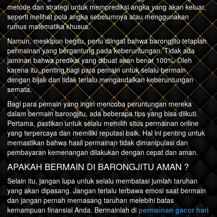
metode dan strategi untuk memprediksi angka yang akan keluar,
seperti melihat pola angka sebelumnya atau menggunakan
rumus matematika khusus.
Namun, meskipun begitu, perlu diingat bahwa barongjitu tetaplah
permainan yang bergantung pada keberuntungan. Tidak ada
jaminan bahwa prediksi yang dibuat akan benar 100%. Oleh
karena itu, penting bagi para pemain untuk selalu bermain
dengan bijak dan tidak terlalu mengandalkan keberuntungan
semata.
Bagi para pemain yang ingin mencoba peruntungan mereka
dalam bermain barongjitu, ada beberapa tips yang bisa diikuti.
Pertama, pastikan untuk selalu memilih situs permainan online
yang terpercaya dan memiliki reputasi baik. Hal ini penting untuk
memastikan bahwa hasil permainan tidak dimanipulasi dan
pembayaran kemenangan dilakukan dengan cepat dan aman.
APAKAH BERMAIN DI BARONGJITU AMAN ?
Selain itu, jangan lupa untuk selalu membatasi jumlah taruhan
yang akan dipasang. Jangan terlalu terbawa emosi saat bermain
dan jangan pernah memasang taruhan melebihi batas
kemampuan finansial Anda. Bermainlah di
permainan gacor hari