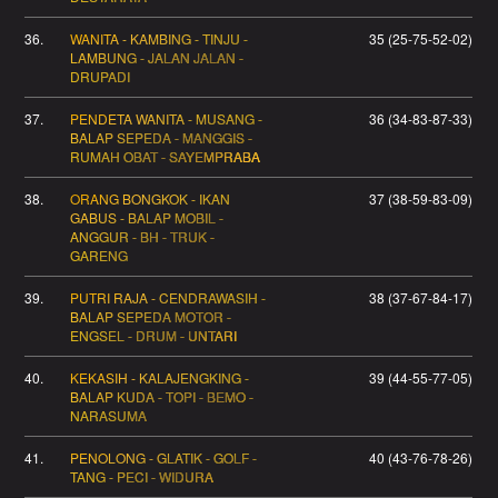
36.
WANITA - KAMBING - TINJU -
35 (25-75-52-02)
LAMBUNG - JALAN JALAN -
DRUPADI
37.
PENDETA WANITA - MUSANG -
36 (34-83-87-33)
BALAP SEPEDA - MANGGIS -
RUMAH OBAT - SAYEMPRABA
38.
ORANG BONGKOK - IKAN
37 (38-59-83-09)
GABUS - BALAP MOBIL -
ANGGUR - BH - TRUK -
GARENG
39.
PUTRI RAJA - CENDRAWASIH -
38 (37-67-84-17)
BALAP SEPEDA MOTOR -
ENGSEL - DRUM - UNTARI
40.
KEKASIH - KALAJENGKING -
39 (44-55-77-05)
BALAP KUDA - TOPI - BEMO -
NARASUMA
41.
PENOLONG - GLATIK - GOLF -
40 (43-76-78-26)
TANG - PECI - WIDURA