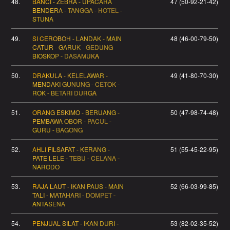
48.
BANCI - ZEBRA - UPACARA
47 (50-92-21-42)
BENDERA - TANGGA - HOTEL -
STUNA
49.
SI CEROBOH - LANDAK - MAIN
48 (46-00-79-50)
CATUR - GARUK - GEDUNG
BIOSKOP - DASAMUKA
50.
DRAKULA - KELELAWAR -
49 (41-80-70-30)
MENDAKI GUNUNG - CETOK -
ROK - BETARI DURGA
51.
ORANG ESKIMO - BERUANG -
50 (47-98-74-48)
PEMBAWA OBOR - PACUL -
GURU - BAGONG
52.
AHLI FILSAFAT - KERANG -
51 (55-45-22-95)
PATE LELE - TEBU - CELANA -
NARODO
53.
RAJA LAUT - IKAN PAUS - MAIN
52 (66-03-99-85)
TALI - MATAHARI - DOMPET -
ANTASENA
54.
PENJUAL SILAT - IKAN DURI -
53 (82-02-35-52)