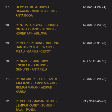
67.
DEWA BUMI - JERAPAH -
66 (52-24-25-74)
SAWATAN - SUKUN - GELAS -
ANTA BOGA
68.
PENJUAL DAGING - BURUNG
67 (58-38-23-88)
ONTA - EGRANG - SENDOK -
KOREK API - ABILAWA
69.
PEMBUAT PEDANG - BURUNG
68 (60-28-91-78)
HANTU - PANJAT PINANG -
PISAU - GARBU - CEPOT
70.
PENCARI JEJAK - MIMI -
69 (77-12-44-62)
ENGKLEK - GUNTING -
GUNUNG - ANTAREJA
71.
PALINGMA - KELEDAI - TARIK
70 (56-22-29-72)
TAMBANG - LAMPU MINYAK -
RUMAH MAKAN - ADIPATI
KARNA
72.
PEMBURU - MACAN TUTUL -
71 (72-43-45-93)
LEMPAR KARET - SUMUR -
BAJU - PANDU