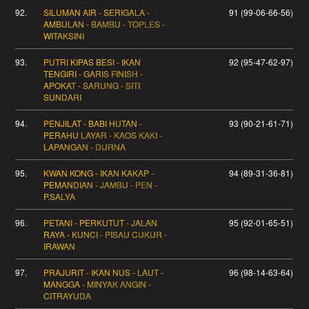
92.
SILUMAN AIR - SERIGALA -
91 (99-06-66-56)
AMBULAN - BAMBU - TOPLES -
WITAKSINI
93.
PUTRI KIPAS BESI - IKAN
92 (95-47-62-97)
TENGIRI - GARIS FINISH -
APOKAT - SARUNG - SITI
SUNDARI
94.
PENJILAT - BABI HUTAN -
93 (90-21-61-71)
PERAHU LAYAR - KAOS KAKI -
LAPANGAN - DURNA
95.
KWAN KONG - IKAN KAKAP -
94 (89-31-36-81)
PEMANDIAN - JAMBU - PEN -
P.SALYA
96.
PETANI - PERKUTUT - JALAN
95 (92-01-65-51)
RAYA - KUNCI - PISAU CUKUR -
IRAWAN
97.
PRAJURIT - IKAN NUS - LAUT -
96 (98-14-63-64)
MANGGA - MINYAK ANGIN -
CITRAYUDA