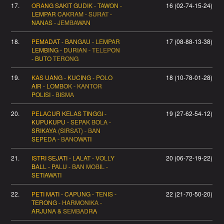
17.
ORANG SAKIT GUDIK - TAWON -
16 (02-74-15-24)
LEMPAR CAKRAM - SURAT -
NANAS - JEMBAWAN
18.
PEMADAT - BANGAU - LEMPAR
17 (08-88-13-38)
LEMBING - DURIAN - TELEPON
- BUTO TERONG
19.
KAS UANG - KUCING - POLO
18 (10-78-01-28)
AIR - LOMBOK - KANTOR
POLISI - BISMA
20.
PELACUR KELAS TINGGI -
19 (27-62-54-12)
KUPUKUPU - SEPAK BOLA -
SRIKAYA (SIRSAT) - BAN
SEPEDA - BANOWATI
21.
ISTRI SEJATI - LALAT - VOLLY
20 (06-72-19-22)
BALL - PALU - BAN MOBIL -
SETIAWATI
22.
PETI MATI - CAPUNG - TENIS -
22 (21-70-50-20)
TERONG - HARMONIKA -
ARJUNA & SEMBADRA