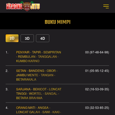
BUKU MIMPI
2D
3D
4D
1.
PENYAIR - TAPIR - SEMPRITAN
00 (97-48-64-98)
- REMBULAN - TANGGALAN -
KUMBO KARNO
2.
SETAN - BANDENG - OBOR -
01 (05-95-12-45)
JAMBU MENTE - TANGAN -
BETARAKALA
3.
SARJANA - BEKICOT - LONCAT
02 (16-53-09-35)
TINGGI - WORTEL - SANDAL -
BETARA BRAHMA
4.
ORANG MATI - ANGSA -
03 (32-53-85-25)
LONCAT GALAH - SAWI - KAKI -