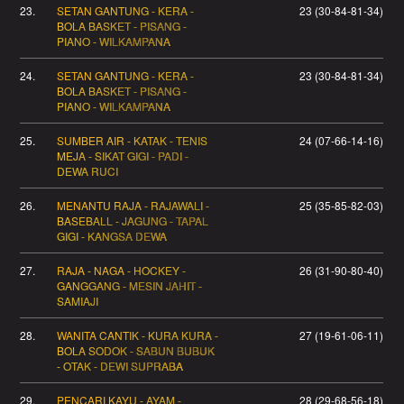
23.
SETAN GANTUNG - KERA -
23 (30-84-81-34)
BOLA BASKET - PISANG -
PIANO - WILKAMPANA
24.
SETAN GANTUNG - KERA -
23 (30-84-81-34)
BOLA BASKET - PISANG -
PIANO - WILKAMPANA
25.
SUMBER AIR - KATAK - TENIS
24 (07-66-14-16)
MEJA - SIKAT GIGI - PADI -
DEWA RUCI
26.
MENANTU RAJA - RAJAWALI -
25 (35-85-82-03)
BASEBALL - JAGUNG - TAPAL
GIGI - KANGSA DEWA
27.
RAJA - NAGA - HOCKEY -
26 (31-90-80-40)
GANGGANG - MESIN JAHIT -
SAMIAJI
28.
WANITA CANTIK - KURA KURA -
27 (19-61-06-11)
BOLA SODOK - SABUN BUBUK
- OTAK - DEWI SUPRABA
29.
PENCARI KAYU - AYAM -
28 (29-68-56-18)