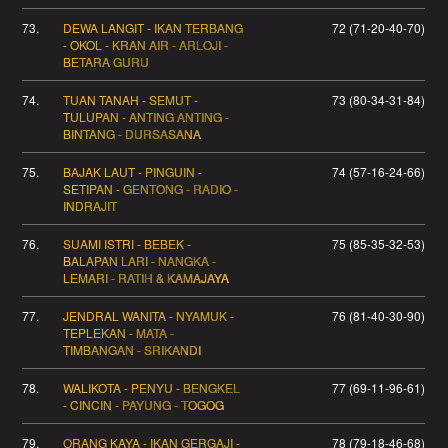
73.
DEWA LANGIT - IKAN TERBANG
72 (71-20-40-70)
- OKOL - KRAN AIR - ARLOJI -
BETARA GURU
74.
TUAN TANAH - SEMUT -
73 (80-34-31-84)
TULUPAN - ANTING ANTING -
BINTANG - DURSASANA
75.
BAJAK LAUT - PINGUIN -
74 (57-16-24-66)
SETIPAN - GENTONG - RADIO -
INDRAJIT
76.
SUAMI ISTRI - BEBEK -
75 (85-35-32-53)
BALAPAN LARI - NANGKA -
LEMARI - RATIH & KAMAJAYA
77.
JENDRAL WANITA - NYAMUK -
76 (81-40-30-90)
TEPLEKAN - MATA -
TIMBANGAN - SRIKANDI
78.
WALIKOTA - PENYU - BENGKEL
77 (69-11-96-61)
- CINCIN - PAYUNG - TOGOG
79.
ORANG KAYA - IKAN GERGAJI -
78 (79-18-46-68)