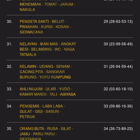
MENEMBAK - TOMAT - JARUM -
NAKULA
30.
PENDETA SAKTI - BELUT -
29 (28-63-53-13)
PANAHAN - KURSI - KORAN -
SIDIWACANA
31.
NELAYAN - IKAN MAS - ANGKAT
30 (23-99-58-49)
BESI - BELIMBING - WC - NAGA
TATMALA
32.
KELAMIN - UDANG - SENAM -
31 (26-94-59-44)
CACING PITA - SANGKAR
BURUNG - YUYU RUMPUNG
33.
AHLI NUJUM - ULAR - YUDO -
32 (03-60-18-10)
KAMAR MANDI - TALI - ABIYASA
34.
PENGEMIS - LABA LABA -
33 (09-86-16-36)
GULAT - GIGI - SABUN -
PETRUK
35.
ORANG BUTA - RUSA - SILAT -
34 (36-73-89-23)
JAMU - PARU PARU -
DESTARATA