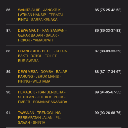
86.
WANITA SIHIR - JANGKRIK -
85 (75-25-42-52)
LATIHAN HANSIP - TERATAI -
PINTU - SARPA KENAKA
87.
DEWA MAUT - IKAN SAMPAN -
86 (86-33-37-83)
GERAK BADAN - SALAK -
ROKOK - YAMADIPATI
88.
ORANG GILA - BETET - KERJA
87 (88-09-33-59)
BAKTI - BOTOL - TOILET -
BURISWARA
89.
DEWI MEGA - DOMBA - BALAP
88 (87-17-34-67)
KARUNG - JERUK MANIS -
PIRING - WILUTAMA
90.
PEMABUK - IKAN BENDERA -
89 (94-05-67-55)
SETOPAN - JERUK KEPROK -
EMBER - BOMANARAKASURA
91.
TAWANAN - TRENGGILING -
90 (93-26-68-76)
PEREMPATAN JALAN - PIL -
SAWAH - SHINTA