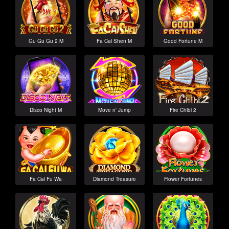
Gu Gu Gu 2 M
Fa Cai Shen M
Good Fortune M
Disco Night M
Move n' Jump
Fire Chibi 2
Fa Cai Fu Wa
Diamond Treasure
Flower Fortunes