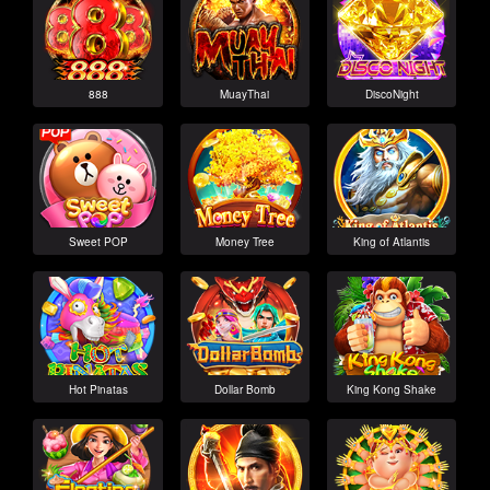
888
MuayThai
DiscoNight
Sweet POP
Money Tree
King of Atlantis
Hot Pinatas
Dollar Bomb
King Kong Shake