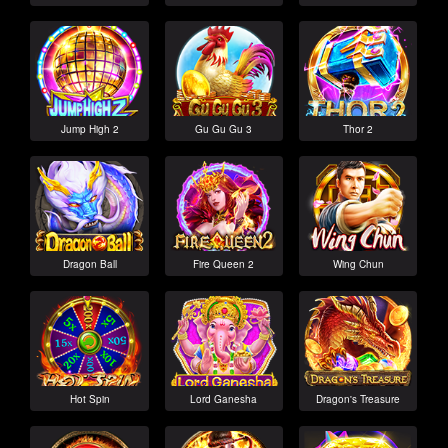
Jump High 2
Gu Gu Gu 3
Thor 2
Dragon Ball
Fire Queen 2
Wing Chun
Hot Spin
Lord Ganesha
Dragon's Treasure