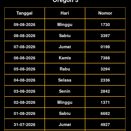
Tanggal
Hari
Nomor
09-08-2026
Minggu
1730
08-08-2026
Sabtu
3397
07-08-2026
Jumat
0198
06-08-2026
Kamis
7388
05-08-2026
Rabu
3294
04-08-2026
Selasa
2336
03-08-2026
Senin
2842
02-08-2026
Minggu
1371
01-08-2026
Sabtu
6682
31-07-2026
Jumat
4927