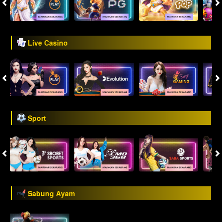
Live Casino
Sport
Sabung Ayam