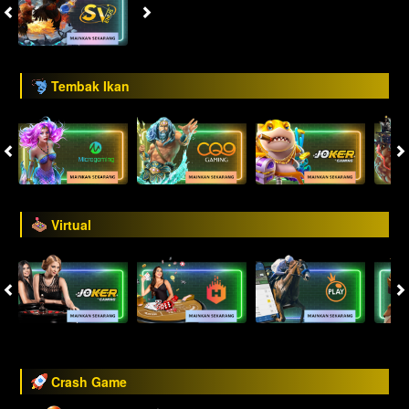
Tembak Ikan
Virtual
Crash Game