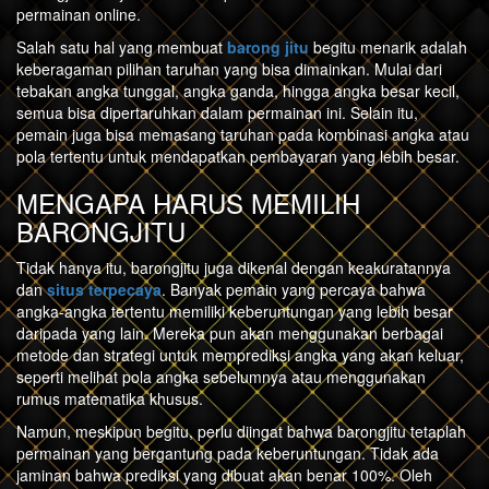
permainan online.
Salah satu hal yang membuat
barong jitu
begitu menarik adalah
keberagaman pilihan taruhan yang bisa dimainkan. Mulai dari
tebakan angka tunggal, angka ganda, hingga angka besar kecil,
semua bisa dipertaruhkan dalam permainan ini. Selain itu,
pemain juga bisa memasang taruhan pada kombinasi angka atau
pola tertentu untuk mendapatkan pembayaran yang lebih besar.
MENGAPA HARUS MEMILIH
BARONGJITU
Tidak hanya itu, barongjitu juga dikenal dengan keakuratannya
dan
situs terpecaya
. Banyak pemain yang percaya bahwa
angka-angka tertentu memiliki keberuntungan yang lebih besar
daripada yang lain. Mereka pun akan menggunakan berbagai
metode dan strategi untuk memprediksi angka yang akan keluar,
seperti melihat pola angka sebelumnya atau menggunakan
rumus matematika khusus.
Namun, meskipun begitu, perlu diingat bahwa barongjitu tetaplah
permainan yang bergantung pada keberuntungan. Tidak ada
jaminan bahwa prediksi yang dibuat akan benar 100%. Oleh