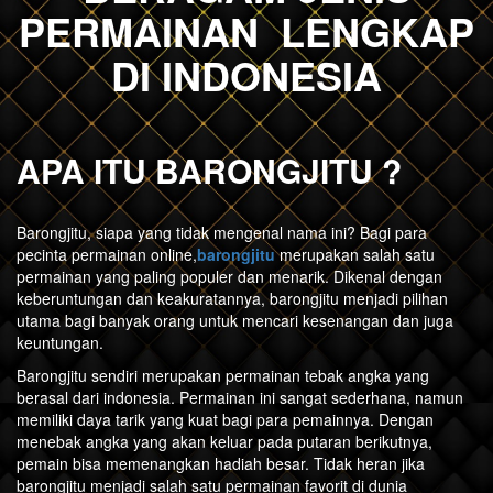
PERMAINAN LENGKAP
DI INDONESIA
APA ITU BARONGJITU ?
Barongjitu, siapa yang tidak mengenal nama ini? Bagi para
pecinta permainan online,
barongjitu
merupakan salah satu
permainan yang paling populer dan menarik. Dikenal dengan
keberuntungan dan keakuratannya, barongjitu menjadi pilihan
utama bagi banyak orang untuk mencari kesenangan dan juga
keuntungan.
Barongjitu sendiri merupakan permainan tebak angka yang
berasal dari indonesia. Permainan ini sangat sederhana, namun
memiliki daya tarik yang kuat bagi para pemainnya. Dengan
menebak angka yang akan keluar pada putaran berikutnya,
pemain bisa memenangkan hadiah besar. Tidak heran jika
barongjitu menjadi salah satu permainan favorit di dunia