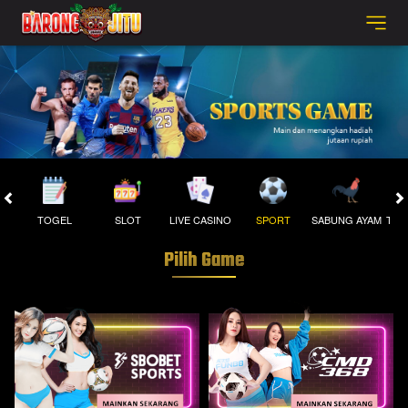
TOGEL
SLOT
LIVE CASINO
SPORT
SABUNG AYAM
TEM
Pilih Game