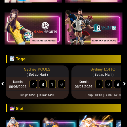
Togel
Sydney POOLS
Sydney LOTTO
( Setiap Hari )
( Setiap Hari )
Kamis
Kamis
4
8
1
6
7
0
9
06/08/2026
06/08/2026
Tutup: 13:20 | Buka: 14:00
Tutup: 13:45 | Buka: 14:00
Slot